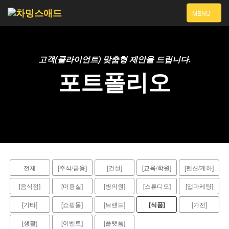
T
MENU
O
G
G
L
E
고객(클라이언트) 맞춤형 제안을 드립니다.
N
포트폴리오
A
V
I
G
A
T
I
O
N
HOME
전체
[주식/금융]
[건설]
[교육/학원]
[펜션/게하]
[음식점]
[미용실]
[병의원]
[스튜디오]
[앱마케팅]
[기타]
[쇼핑몰]
[브랜드]
[식품]
[가전]
[생활]
[이벤트]
[플랫폼]