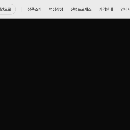
메인으로
상품소개
핵심강점
진행프로세스
가격안내
안내