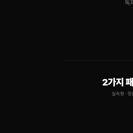
독자
2가지 
실속형 · 